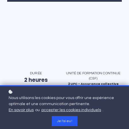
DURÉE
UNITÉ DE FORMATION CONTINUE
2 heures
(CSF)
2 UFC - Assurance collective
Nous utilisons les cookies pour vous offrir une expérience
FORMULE
Lecture
optimale et une communication pertinente.
Résumé vidéo
En savoir plus
ou
accepter les cookies individuels
.
Quiz
Je l'ai eu !