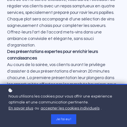
régaler vos clients avec un repas somptueux en quatre
services, spécialement préparé pour ravir leurs papilles.
Chaque plat sera accompagné d'une sélection de vins
soigneusement choisis pour compléter les saveurs.
Offrez-leurs l'art de l'accord mets-vins dans une
ambiance conviviale et élégante, sans souci
d'organisation.
Des présentations expertes pour enrichir leurs
connaissances
Au cours de la soirée, vos clients auront le privilège
d'assister à deux présentations d'environ 20 minutes
chacune. La première présentation leur plongera dans
les opportunités offertes par les marchés boursiers, pour
une meilleure compréhension des possibilités
Nous utilisons les cookies pour vous offrir une expérience
d'investissement.
optimale et une communication pertinente.
La deuxième présentation portera sur l'optimisation de
En savoir plus
ou
accepter les cookies individuels
.
leur fiscalité, un sujet essentiel pour la gestion de leurs
finances. Nos experts partageront des conseils pratiques
Je l'ai eu !
pour les aider à maximiser leurs avantages fiscaux tout en