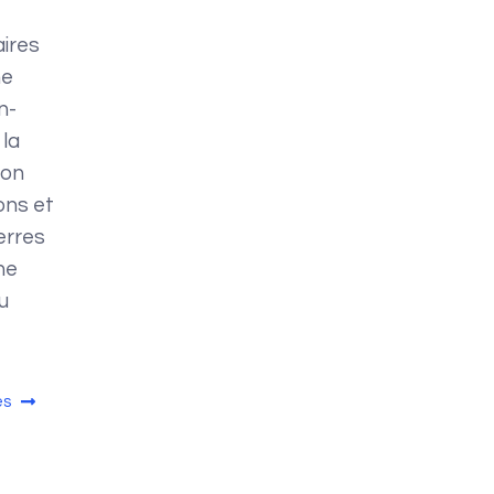
aires
ne
n-
 la
ion
ions et
erres
ne
u
es