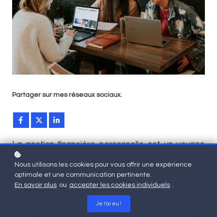
Partager sur mes réseaux sociaux.
La gestion financière personnelle est un voyage
qui peut sembler intimidant, surtout pour les
Nous utilisons les cookies pour vous offrir une expérience
jeunes de 18 à 35 ans. Un récent sondage mené
optimale et une communication pertinente.
au Québec révèle que 74% de cette tranche
En savoir plus
ou
accepter les cookies individuels
.
d'âge se sentent peu préparés à planifier leur
avenir financier. Cette lacune en matière de
Je l'ai eu !
connaissances financières soulève des