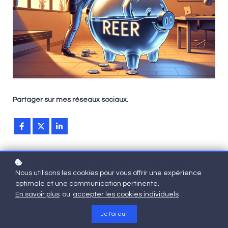
Partager sur mes réseaux sociaux.
Comprendre la règle des 60 premiers
jours et maximiser vos avantages
Nous utilisons les cookies pour vous offrir une expérience
sociaux
optimale et une communication pertinente.
En savoir plus
ou
accepter les cookies individuels
.
Chaque année, à l’approche du mois de mars, de
Je l'ai eu !
nombreux Canadiens se précipitent pour tirer parti