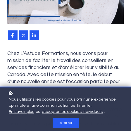
Chez L’Astuce Formations, nous avons pour
mission de faciliter le travail des conseillers en
services financiers et d’améliorer leur visibilité au
Canada. Avec cette mission en tête, le début
d’une nouvelle année est l’occasion parfaite pour
adopter des résolutions qui transformeront votre
pratique. Que vous soyez un professionnel
Nous utilisons les cookies pour vous offrir une expérience
chevronné ou un conseiller en début de carrière,
optimale et une communication pertinente.
ces initiatives vous permettront d’améliorer votre
En savoir plus
ou
accepter les cookies individuels
.
efficacité et de renforcer vos relations avec vos
clients. Voici des pistes concrètes et mesurables
Je l'ai eu !
pour optimiser vos affaires.