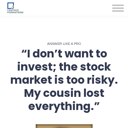
Nos produits et services
Accompagnement des conseillers
Se connecter
ANSWER LIKE A PRO
“I don’t want to
invest; the stock
market is too risky.
My cousin lost
everything.”