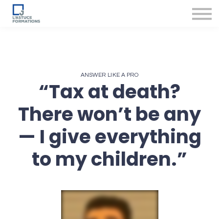
Nos produits et services
Accompagnement des conseillers
Se connecter
ANSWER LIKE A PRO
“Tax at death?
There won’t be any
— I give everything
to my children.”