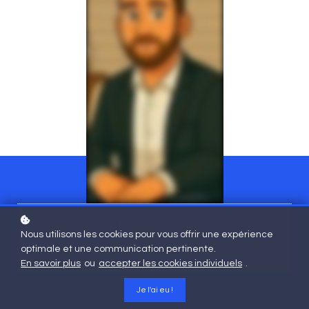
“The contract will take care of that — no need for
Nous utilisons les cookies pour vous offrir une expérience
anything else.” Here’s a response that puts the law in
optimale et une communication pertinente.
perspective.
En savoir plus
ou
accepter les cookies individuels
.
Je l'ai eu !